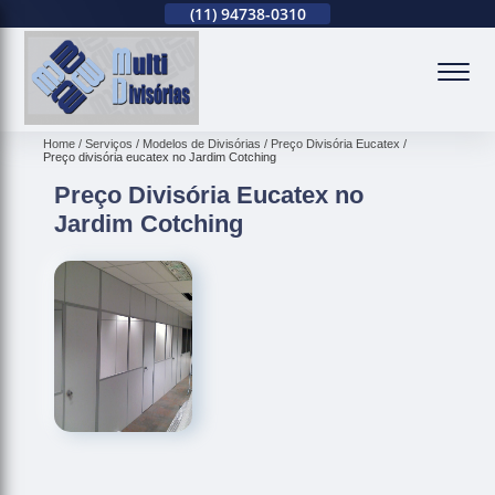
(11)
2679-0012
(11)
94738-0310
(11)
2679-0012
(
Home
Serviços
Modelos de Divisórias
Preço Divisória Eucatex
Preço divisória eucatex no Jardim Cotching
Preço Divisória Eucatex no
Jardim Cotching