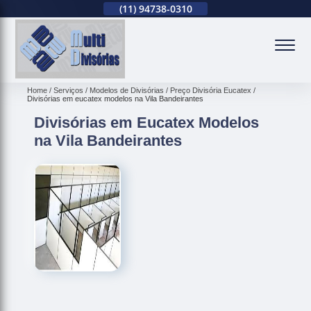
(11)
2679-0012
(11)
94738-0310
(11)
2679-0012
(
Home
Serviços
Modelos de Divisórias
Preço Divisória Eucatex
Divisórias em eucatex modelos na Vila Bandeirantes
Divisórias em Eucatex Modelos
na Vila Bandeirantes