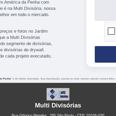
dim América da Penha com
e é na Multi Divisória, nossa
elhor em todo o mercado.
preços e fotos no Jardim
e a Multi Divisórias
 do segmento de divisórias,
e divisórias de drywall.
e cada projeto executado,
da Penha
" é de direito reservado. Sua reprodução, parcial ou total, mesmo citando nossos links, 
Multi Divisórias
Rua Odorico Mendes , 285 São Paulo - CEP: 03106-030