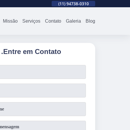
310
(11)
2679-0012
(11)
94738-0310
(11)
2679-0012
Missão
Serviços
Contato
Galeria
Blog
.
Entre em Contato