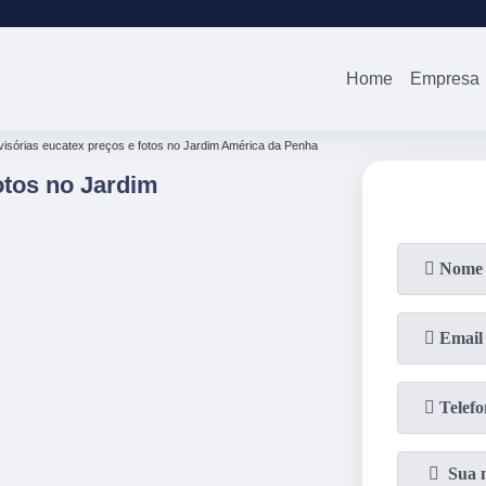
(11)
2679-0012
(11)
94738-0
Home
Empresa
visórias eucatex preços e fotos no Jardim América da Penha
otos no Jardim