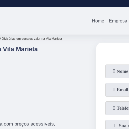
(11)
2679-0012
(11)
94738-0
Home
Empresa
Divisórias em eucatex valor na Vila Marieta
 Vila Marieta
ta com preços acessíveis,