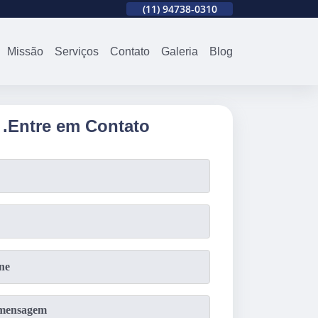
310
(11)
2679-0012
(11)
94738-0310
(11)
2679-0012
Missão
Serviços
Contato
Galeria
Blog
.
Entre em Contato