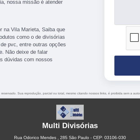
ria, nossa missão é atender
 na Vila Marieta, Saiba que
odutos como o de divisórias
 de pvc, entre outras opções
. Não deixe de falar
as dúvidas com nossos
to reservado. Sua reprodução, parcial ou total, mesmo citando nossos links, é proibida sem a auto
Multi Divisórias
Rua Odorico Mendes , 285 São Paulo - CEP: 03106-030