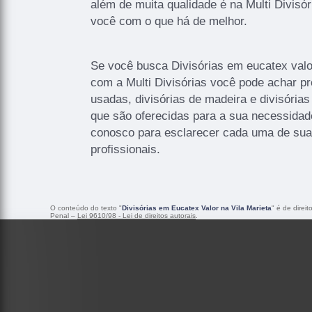
além de muita qualidade é na Multi Divisó
você com o que há de melhor.
Se você busca Divisórias em eucatex valor
com a Multi Divisórias você pode achar pr
usadas, divisórias de madeira e divisórias
que são oferecidas para a sua necessidade
conosco para esclarecer cada uma de su
profissionais.
O conteúdo do texto "
Divisórias em Eucatex Valor na Vila Marieta
" é de direi
Penal –
Lei 9610/98 - Lei de direitos autorais
.