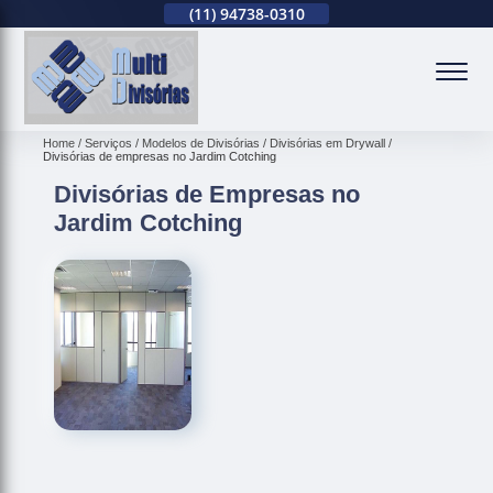
(11)
2679-0012
(11)
94738-0310
(11)
2679-0012
(
Home
Serviços
Modelos de Divisórias
Divisórias em Drywall
Divisórias de empresas no Jardim Cotching
Divisórias de Empresas no
Jardim Cotching