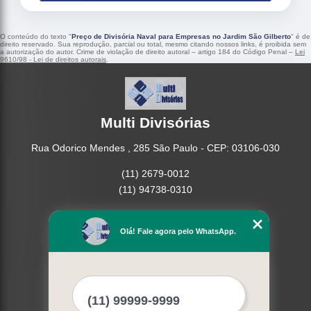
O conteúdo do texto "
Preço de Divisória Naval para Empresas no Jardim São Gilberto
" é de
direito reservado. Sua reprodução, parcial ou total, mesmo citando nossos links, é proibida sem
a autorização do autor. Crime de violação de direito autoral – artigo 184 do Código Penal –
Lei
9610/98 - Lei de direitos autorais
.
Multi Divisórias
Rua Odorico Mendes , 285 São Paulo - CEP: 03106-030
(11) 2679-0012
(11) 94738-0310
Home
Empresa
Olá! Fale agora pelo WhatsApp.
Missão
Serviços
Contato
Mapa do site