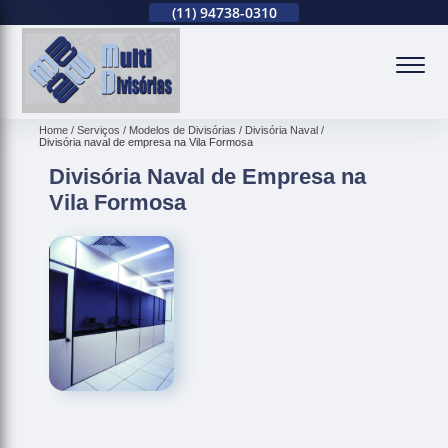
(11)
2679-0012
(11)
94738-0310
(11)
2679-0012
(
Home
Serviços
Modelos de Divisórias
Divisória Naval
Divisória naval de empresa na Vila Formosa
Divisória Naval de Empresa na
Vila Formosa