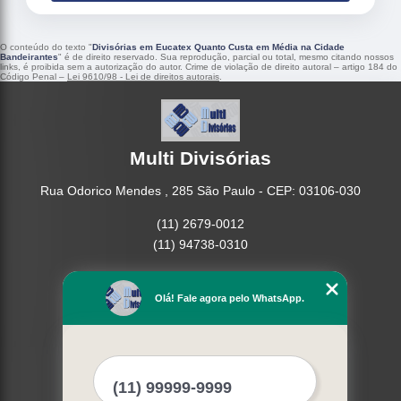
O conteúdo do texto "
Divisórias em Eucatex Quanto Custa em Média na Cidade
Bandeirantes
" é de direito reservado. Sua reprodução, parcial ou total, mesmo citando nossos
links, é proibida sem a autorização do autor. Crime de violação de direito autoral – artigo 184 do
Código Penal –
Lei 9610/98 - Lei de direitos autorais
.
Multi Divisórias
Rua Odorico Mendes , 285 São Paulo - CEP: 03106-030
(11) 2679-0012
(11) 94738-0310
Home
Empresa
Olá! Fale agora pelo WhatsApp.
Missão
Serviços
Contato
Mapa do site