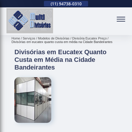
(11)
2679-0012
(11)
94738-0310
(11)
2679-0012
(
Home
Serviços
Modelos de Divisórias
Divisória Eucatex Preço
Divisórias em eucatex quanto custa em média na Cidade Bandeirantes
Divisórias em Eucatex Quanto
Custa em Média na Cidade
Bandeirantes