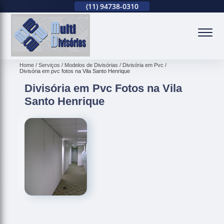
(11)
2679-0012
(11)
94738-0310
(11)
2679-0012
(
Home
Serviços
Modelos de Divisórias
Divisória em Pvc
Divisória em pvc fotos na Vila Santo Henrique
Divisória em Pvc Fotos na Vila
Santo Henrique