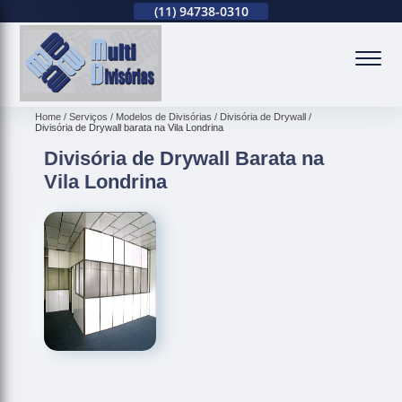
(11)
2679-0012
(11)
94738-0310
(11)
2679-0012
(
Home
Serviços
Modelos de Divisórias
Divisória de Drywall
Divisória de Drywall barata na Vila Londrina
Divisória de Drywall Barata na
Vila Londrina