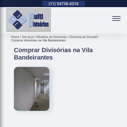
(11)
2679-0012
(11)
94738-0310
(11)
2679-0012
(
Home
Serviços
Modelos de Divisórias
Divisória de Drywall
Comprar divisórias na Vila Bandeirantes
Comprar Divisórias na Vila
Bandeirantes