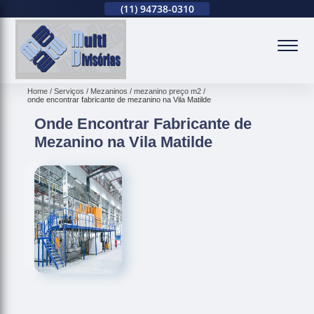
(11)
2679-0012
(11)
94738-0310
(11)
2679-0012
(
Home
Serviços
Mezaninos
mezanino preço m2
onde encontrar fabricante de mezanino na Vila Matilde
Onde Encontrar Fabricante de
Mezanino na Vila Matilde