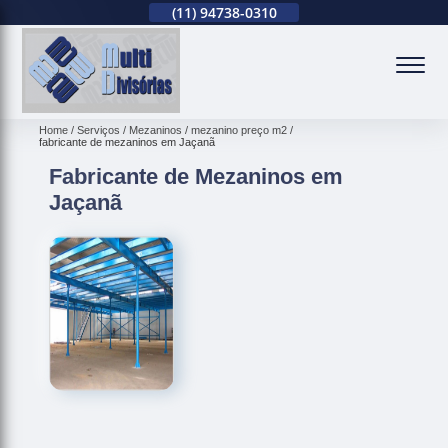
(11)
2679-0012
(11)
94738-0310
(11)
2679-0012
(
Home
Serviços
Mezaninos
mezanino preço m2
fabricante de mezaninos em Jaçanã
Fabricante de Mezaninos em
Jaçanã