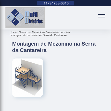
(11)
2679-0012
(11)
94738-0310
(11)
2679-0012
(
Home
Serviços
Mezaninos
mezanino para loja
montagem de mezanino na Serra da Cantareira
Montagem de Mezanino na Serra
da Cantareira