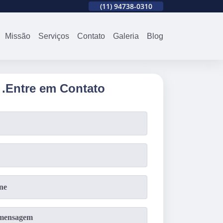
310
(11)
2679-0012
(11)
94738-0310
(11)
2679-0012
Missão
Serviços
Contato
Galeria
Blog
.
Entre em Contato