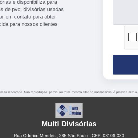
órias e disponibiliza para
as de pvc, divisórias usadas
rar em contato para obter
ida para nossos clientes
direito reservado. Sua reprodução, parcial ou total, mesmo citando nossos links, é proibida sem a
Multi Divisórias
Rua Odorico Mendes , 285 São Paulo - CEP: 03106-030