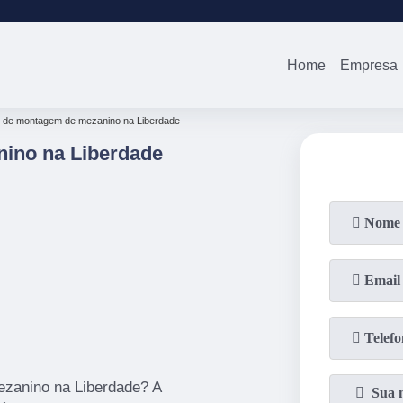
(11)
2679-0012
(11)
94738-0
Home
Empresa
o de montagem de mezanino na Liberdade
ino na Liberdade
zanino na Liberdade? A