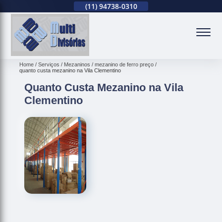
(11)
2679-0012
(11)
94738-0310
(11)
2679-0012
(
Home
Serviços
Mezaninos
mezanino de ferro preço
quanto custa mezanino na Vila Clementino
Quanto Custa Mezanino na Vila
Clementino