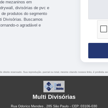
m de mezaninos em
rywall, divisórias de pvc e
es de produtos do segmento
ti Divisórias. Buscamos
tornando-o agradável e
 de direito reservado. Sua reprodução, parcial ou total, mesmo citando nossos links, é proibida se
Multi Divisórias
Rua Odorico Mendes , 285 São Paulo - CEP: 03106-030