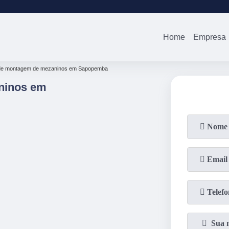
(11)
2679-0012
(11)
94738-0
Home
Empresa
 de montagem de mezaninos em Sapopemba
ninos em