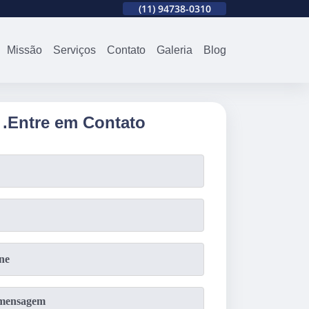
310
(11)
2679-0012
(11)
94738-0310
(11)
2679-0012
Missão
Serviços
Contato
Galeria
Blog
.
Entre em Contato