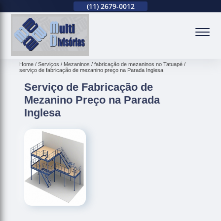
(11)
94738-0310
(11)
2679-0012
(11)
94738-0310
(
Home
Serviços
Mezaninos
fabricação de mezaninos no Tatuapé
serviço de fabricação de mezanino preço na Parada Inglesa
Serviço de Fabricação de
Mezanino Preço na Parada
Inglesa