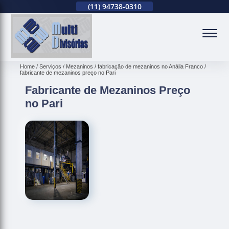
(11)
2679-0012
(11)
94738-0310
(11)
2679-0012
(
Home
Serviços
Mezaninos
fabricação de mezaninos no Anália Franco
fabricante de mezaninos preço no Pari
Fabricante de Mezaninos Preço
no Pari