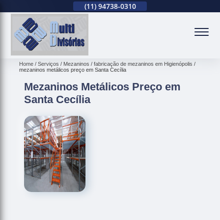
(11)
2679-0012
(11)
94738-0310
(11)
2679-0012
(
Home
Serviços
Mezaninos
fabricação de mezaninos em Higienópolis
mezaninos metálicos preço em Santa Cecília
Mezaninos Metálicos Preço em
Santa Cecília