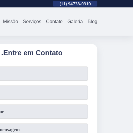
310
(11)
2679-0012
(11)
94738-0310
(11)
2679-0012
Missão
Serviços
Contato
Galeria
Blog
.
Entre em Contato