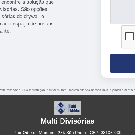
 encontre a solução que
visórias. São opções
sórias de drywall e
rmar o espaço de nossos
ante.
ireito reservado. Sua reprodução, parcial ou total, mesmo citando nossos links, é proibida sem a 
Multi Divisórias
Rua Odorico Mendes , 285 São Paulo - CEP: 03106-030