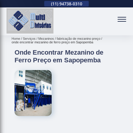
(11)
2679-0012
(11)
94738-0310
(11)
2679-0012
(
Home
Serviços
Mezaninos
fabricação de mezanino preço
onde encontrar mezanino de ferro preço em Sapopemba
Onde Encontrar Mezanino de
Ferro Preço em Sapopemba