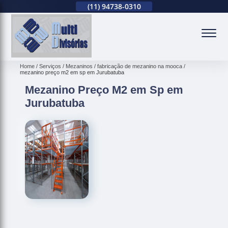
(11)
2679-0012
(11)
94738-0310
(11)
2679-0012
(
Home
Serviços
Mezaninos
fabricação de mezanino na mooca
mezanino preço m2 em sp em Jurubatuba
Mezanino Preço M2 em Sp em
Jurubatuba