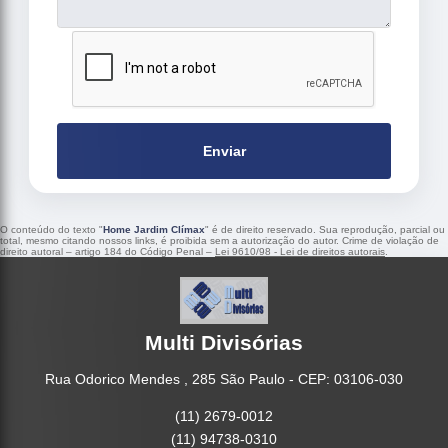
Enviar
O conteúdo do texto "
Home Jardim Clímax
" é de direito reservado. Sua reprodução, parcial ou
total, mesmo citando nossos links, é proibida sem a autorização do autor. Crime de violação de
direito autoral – artigo 184 do Código Penal –
Lei 9610/98 - Lei de direitos autorais
.
Multi Divisórias
Rua Odorico Mendes , 285 São Paulo - CEP: 03106-030
(11) 2679-0012
(11) 94738-0310