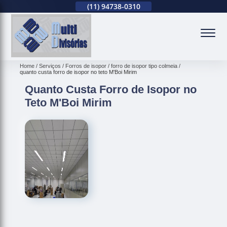
(11)
2679-0012
(11)
94738-0310
(11)
2679-0012
(
Home
Serviços
Forros de isopor
forro de isopor tipo colmeia
quanto custa forro de isopor no teto M'Boi Mirim
Quanto Custa Forro de Isopor no
Teto M'Boi Mirim