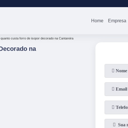
(11)
2679-0012
(11)
94738-0
Home
Empresa
quanto custa forro de isopor decorado na Cantareira
 Decorado na