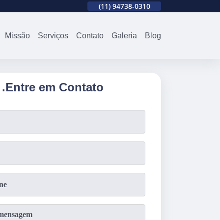
310
(11)
2679-0012
(11)
94738-0310
(11)
2679-0012
Missão
Serviços
Contato
Galeria
Blog
.
Entre em Contato