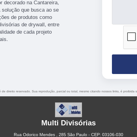
r decorado na Cantareira,
a solução que busca ao se
pções de produtos como
ivisórias de drywall, entre
lidade de cada projeto
ais.
é de direito reservado. Sua reprodução, parcial ou total, mesmo citando nossos links, é proibida 
Multi Divisórias
Rua Odorico Mendes , 285 São Paulo - CEP: 03106-030