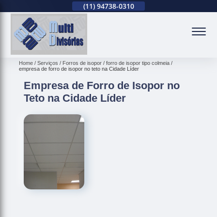
(11)
2679-0012
(11)
94738-0310
(11)
2679-0012
(
Home
Serviços
Forros de isopor
forro de isopor tipo colmeia
empresa de forro de isopor no teto na Cidade Líder
Empresa de Forro de Isopor no
Teto na Cidade Líder