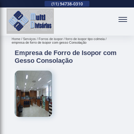
(11)
2679-0012
(11)
94738-0310
(11)
2679-0012
(
Home
Serviços
Forros de isopor
forro de isopor tipo colmeia
empresa de forro de isopor com gesso Consolação
Empresa de Forro de Isopor com
Gesso Consolação