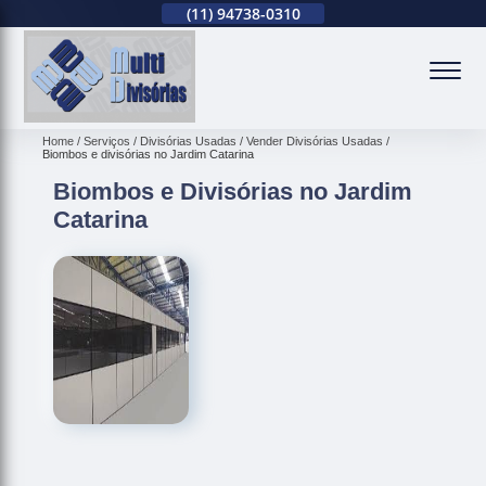
(11)
2679-0012
(11)
94738-0310
(11)
2679-0012
(
Home
Serviços
Divisórias Usadas
Vender Divisórias Usadas
Biombos e divisórias no Jardim Catarina
Biombos e Divisórias no Jardim
Catarina