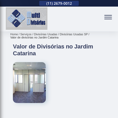
(11)
94738-0310
(11)
2679-0012
(11)
94738-0310
(
Home
Serviços
Divisórias Usadas
Divisórias Usadas SP
Valor de divisórias no Jardim Catarina
Valor de Divisórias no Jardim
Catarina