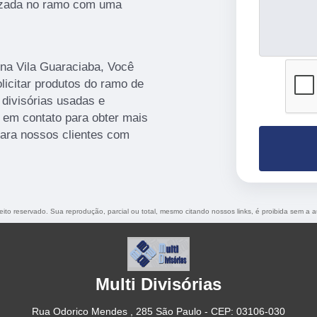
lizada no ramo com uma
 na Vila Guaraciaba, Você
licitar produtos do ramo de
, divisórias usadas e
r em contato para obter mais
para nossos clientes com
reito reservado. Sua reprodução, parcial ou total, mesmo citando nossos links, é proibida sem a a
Multi Divisórias
Rua Odorico Mendes , 285 São Paulo - CEP: 03106-030