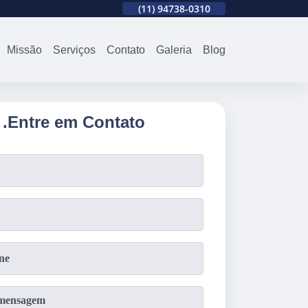
310
(11)
2679-0012
(11)
94738-0310
(11)
2679-0012
Missão
Serviços
Contato
Galeria
Blog
.
Entre em Contato