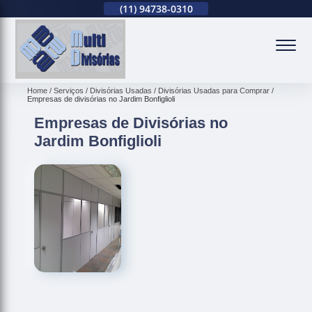
(11)
2679-0012
(11)
94738-0310
(11)
2679-0012
(
Home
Serviços
Divisórias Usadas
Divisórias Usadas para Comprar
Empresas de divisórias no Jardim Bonfiglioli
Empresas de Divisórias no
Jardim Bonfiglioli