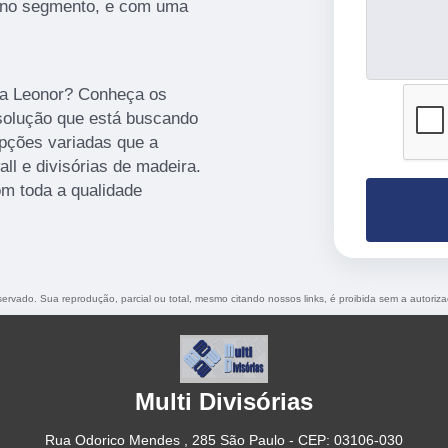
a no segmento, e com uma
ila Leonor? Conheça os
 solução que está buscando
opções variadas que a
ll e divisórias de madeira.
om toda a qualidade
eservado. Sua reprodução, parcial ou total, mesmo citando nossos links, é proibida sem a autoriz
Multi Divisórias
Rua Odorico Mendes , 285 São Paulo - CEP: 03106-030