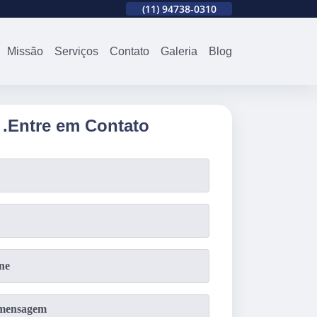
310
(11)
2679-0012
(11)
94738-0310
(11)
2679-0012
Missão
Serviços
Contato
Galeria
Blog
.
Entre em Contato