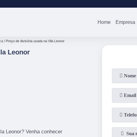
(11)
2679-0012
(11)
94738-0
Home
Empresa
ca
Preço de divisória usada na Vila Leonor
ila Leonor
ila Leonor? Venha conhecer