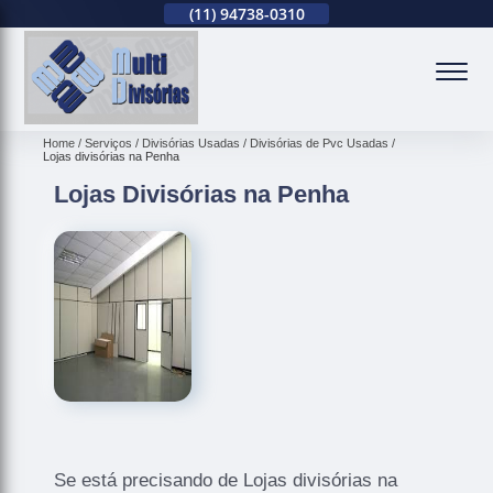
(11)
2679-0012
(11)
94738-0310
(11)
2679-0012
(
Home
Serviços
Divisórias Usadas
Divisórias de Pvc Usadas
Lojas divisórias na Penha
Lojas Divisórias na Penha
Se está precisando de Lojas divisórias na