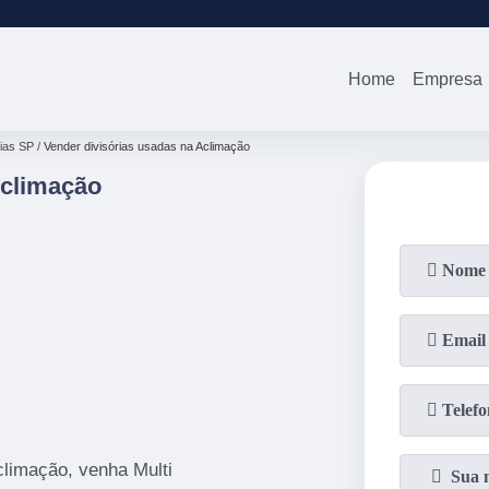
(11)
2679-00
Home
Empresa
ias SP
Vender divisórias usadas na Aclimação
Aclimação
climação, venha Multi