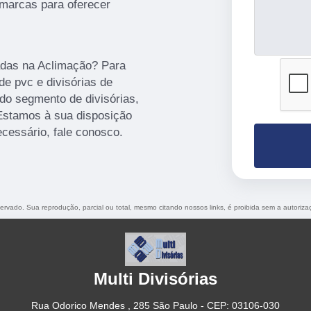
marcas para oferecer
adas na Aclimação? Para
 de pvc e divisórias de
do segmento de divisórias,
 Estamos à sua disposição
ecessário, fale conosco.
eservado. Sua reprodução, parcial ou total, mesmo citando nossos links, é proibida sem a autoriza
Multi Divisórias
Rua Odorico Mendes , 285 São Paulo - CEP: 03106-030