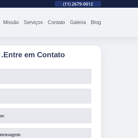
12
(11)
94738-0310
(11)
2679-0012
(11)
94738-0310
Missão
Serviços
Contato
Galeria
Blog
.
Entre em Contato