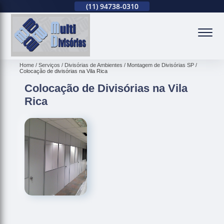
(11)
2679-0012
(11)
94738-0310
(11)
2679-0012
(
Home
Serviços
Divisórias de Ambientes
Montagem de Divisórias SP
Colocação de divisórias na Vila Rica
Colocação de Divisórias na Vila
Rica