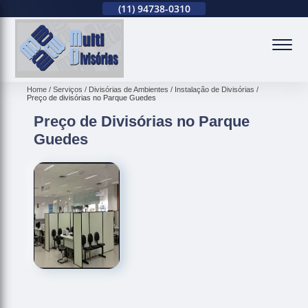
(11)
2679-0012
(11)
94738-0310
(11)
2679-0012
(
Home
Serviços
Divisórias de Ambientes
Instalação de Divisórias
Preço de divisórias no Parque Guedes
Preço de Divisórias no Parque
Guedes