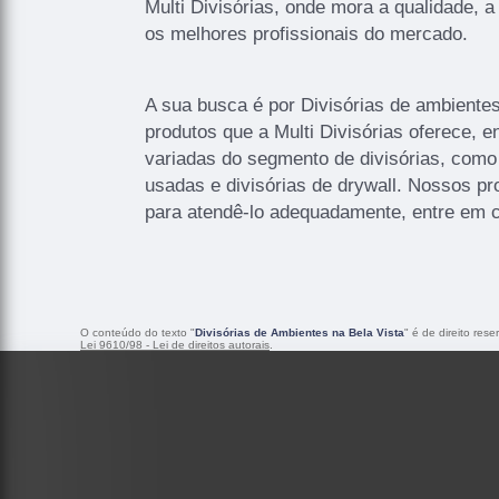
Multi Divisórias, onde mora a qualidade, a
os melhores profissionais do mercado.
A sua busca é por Divisórias de ambiente
produtos que a Multi Divisórias oferece, e
variadas do segmento de divisórias, como d
usadas e divisórias de drywall. Nossos pr
para atendê-lo adequadamente, entre em c
O conteúdo do texto "
Divisórias de Ambientes na Bela Vista
" é de direito res
Lei 9610/98 - Lei de direitos autorais
.