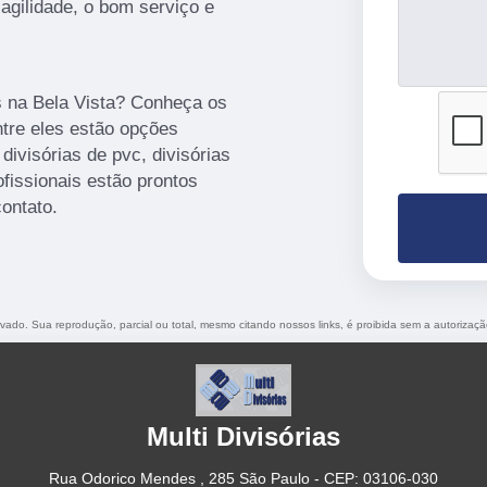
 agilidade, o bom serviço e
s na Bela Vista? Conheça os
ntre eles estão opções
ivisórias de pvc, divisórias
ofissionais estão prontos
ontato.
ervado. Sua reprodução, parcial ou total, mesmo citando nossos links, é proibida sem a autorizaçã
Multi Divisórias
Rua Odorico Mendes , 285 São Paulo - CEP: 03106-030