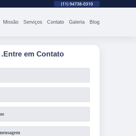
310
(11)
2679-0012
(11)
94738-0310
(11)
2679-0012
Missão
Serviços
Contato
Galeria
Blog
.
Entre em Contato