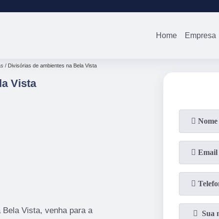
(11)
2679-0012
(11)
94738-0
Home
Empresa
as
Divisórias de ambientes na Bela Vista
a Vista
 Bela Vista, venha para a