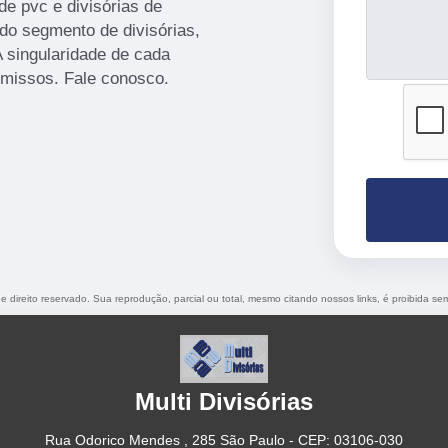
 de pvc e divisórias de
do segmento de divisórias,
A singularidade de cada
missos. Fale conosco.
de direito reservado. Sua reprodução, parcial ou total, mesmo citando nossos links, é proibida sem
Multi Divisórias
Rua Odorico Mendes , 285 São Paulo - CEP: 03106-030