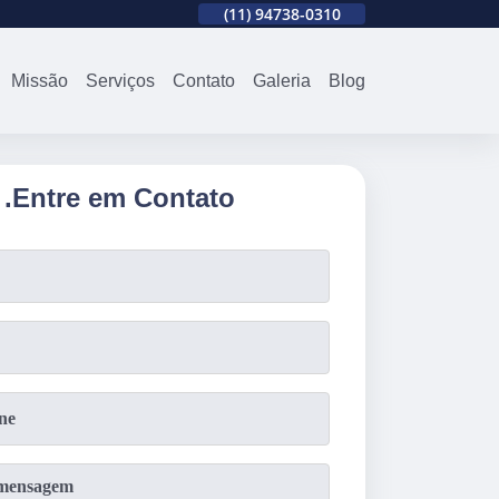
310
(11)
2679-0012
(11)
94738-0310
(11)
2679-0012
Missão
Serviços
Contato
Galeria
Blog
.
Entre em Contato