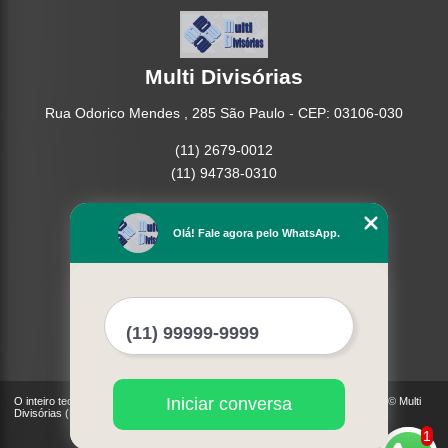
Multi Divisórias
Rua Odorico Mendes , 285 São Paulo - CEP: 03106-030
(11) 2679-0012
(11) 94738-0310
Home
Empresa
Olá! Fale agora pelo WhatsApp.
Missão
Serviços
Contato
Mapa do site
Mais Serviços
Iniciar conversa
O inteiro teor deste site está sujeito à proteção de direitos autorais. Copyright© Multi
Divisórias (Lei 9610 de 19/02/1998)
1