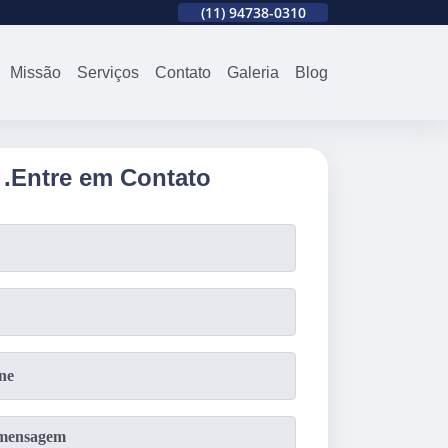
310
(11)
2679-0012
(11)
94738-0310
(11)
2679-0012
Missão
Serviços
Contato
Galeria
Blog
.
Entre em Contato