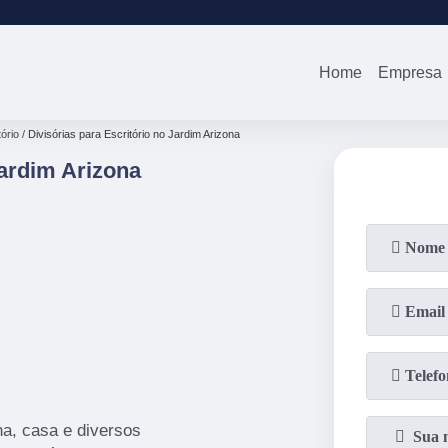
(11)
2679-0012
(11)
94738-0
Home
Empresa
tório
Divisórias para Escritório no Jardim Arizona
Jardim Arizona
na, casa e diversos