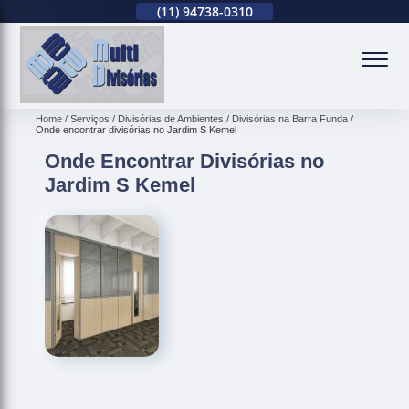
(11)
2679-0012
(11)
94738-0310
(11)
2679-0012
(
Home
Serviços
Divisórias de Ambientes
Divisórias na Barra Funda
Onde encontrar divisórias no Jardim S Kemel
Onde Encontrar Divisórias no
Jardim S Kemel