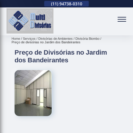
(11)
2679-0012
(11)
94738-0310
(11)
2679-0012
(
Home
Serviços
Divisórias de Ambientes
Divisória Biombo
Preço de divisórias no Jardim dos Bandeirantes
Preço de Divisórias no Jardim
dos Bandeirantes