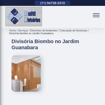
(11)
2679-0012
(11)
94738-0310
(11)
2679-0012
(
Home
Serviços
Divisórias de Ambientes
Colocação de Divisórias
Divisória biombo no Jardim Guanabara
Divisória Biombo no Jardim
Guanabara