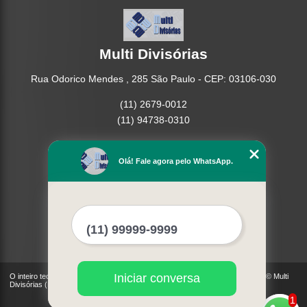
Multi Divisórias
Rua Odorico Mendes , 285 São Paulo - CEP: 03106-030
(11) 2679-0012
(11) 94738-0310
Home
Empresa
Olá! Fale agora pelo WhatsApp.
Missão
Serviços
Contato
Mapa do site
Mais Serviços
Iniciar conversa
O inteiro teor deste site está sujeito à proteção de direitos autorais. Copyright© Multi
Divisórias (Lei 9610 de 19/02/1998)
1