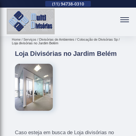
(11)
2679-0012
(11)
94738-0310
(11)
2679-0012
(
Home
Serviços
Divisórias de Ambientes
Colocação de Divisórias Sp
Loja divisórias no Jardim Belém
Loja Divisórias no Jardim Belém
Caso esteja em busca de Loja divisórias no